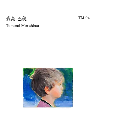
TM-04
森島 巴美
Tomomi Morishima