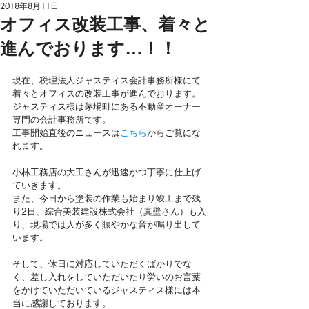
2018年8月11日
オフィス改装工事、着々と
進んでおります…！！
現在、税理法人ジャスティス会計事務所様にて
着々とオフィスの改装工事が進んでおります。
ジャスティス様は茅場町にある不動産オーナー
専門の会計事務所です。
工事開始直後のニュースは
こちら
からご覧にな
れます。
小林工務店の大工さんが迅速かつ丁寧に仕上げ
ていきます。
また、今日から塗装の作業も始まり竣工まで残
り2日、綜合美装建設株式会社（真壁さん）も入
り、現場では人が多く賑やかな音が鳴り出して
います。
​そして、休日に対応していただくばかりでな
く、差し入れをしていただいたり労いのお言葉
をかけていただいているジャスティス様には本
当に感謝しております。