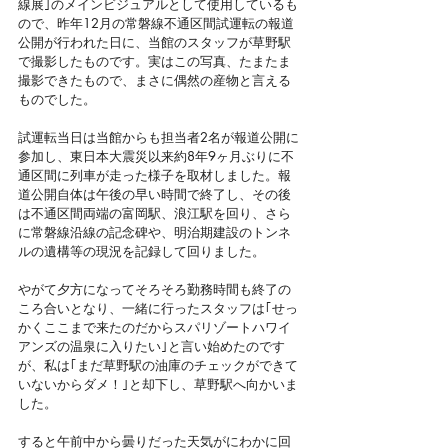
線展｣のメインビジュアルとして使用しているも
ので、昨年12月の常磐線不通区間試運転の報道
公開が行われた日に、当館のスタッフが草野駅
で撮影したものです。実はこの写真、たまたま
撮影できたもので、まさに偶然の産物と言える
ものでした。
試運転当日は当館からも担当者2名が報道公開に
参加し、東日本大震災以来約8年9ヶ月ぶりに不
通区間に列車が走った様子を取材しました。報
道公開自体は午後の早い時間で終了し、その後
は不通区間両端の富岡駅、浪江駅を回り、さら
に常磐線沿線の記念碑や、明治期建設のトンネ
ルの遺構等の現況を記録して回りました。
やがて夕方になってそろそろ勤務時間も終了の
ころ合いとなり、一緒に行ったスタッフは｢せっ
かくここまで来たのだからスパリゾートハワイ
アンズの温泉に入りたい｣と言い始めたのです
が、私は｢まだ草野駅の油庫のチェックができて
いないからダメ！｣と却下し、草野駅へ向かいま
した。
すると午前中から曇りだった天気がにわかに回