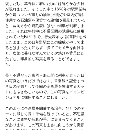
復しだし、草野駅に着いた頃には鮮やかな夕日
が現れました。そうした中で1898年の駅開業時
から建つレンガ造りの油庫(照明灯や室内灯等に
使用する石油類を保管する建物)を撮影している
と、富岡方から時刻表にはない列車が到着しま
した。それは午前中に不通区間の試運転に使用
されていたE531系で、行先表示も｢試運転｣を出
したまま。この日草野駅にこの編成がやって来
るとはまったく知らず、慌ててカメラを向ける
と、次第に暮れなずんでいく夕焼けを背景にた
たずむ、印象的な写真を撮ることができまし
た。
長く不通だった富岡～浪江間に列車が走った日
の写真というだけではなく、常磐線の記念すべ
き日の記録として今回の企画展を象徴するカッ
トにもふさわしいもので、この写真をメインビ
ジュアルに採用することにしました。
このように企画展を開催する場合、ひとつのテ
ーマに即して長く準備を続けていると、不思議
なことに資料や写真が手元に集まってくること
があります。この写真もまさに向こうから撮影