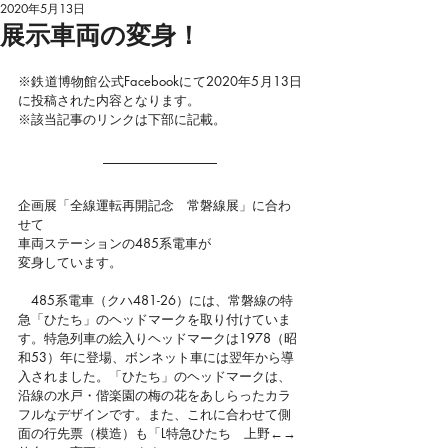
2020年5月13日
展示車両の変身！
※鉄道博物館公式
Facebookにて2020年5月13日
に投稿された内容となります。
※該当記事のリンクは下部に記載。
企画展「全線運転再開記念　常磐線展」に合わ
せて
車両ステーションの485系電車が
変身しています。
　485系電車（クハ481-26）には、常磐線の特
急「ひたち」のヘッドマークを取り付けていま
す。特急列車の絵入りヘッドマークは1978（昭
和53）年に登場、ボンネット車には翌年から導
入されました。「ひたち」のヘッドマークは、
沿線の水戸・偕楽園の梅の花をあしらったカラ
フルなデザインです。また、これに合わせて側
面の行先票（模造）も「L特急ひたち　上野←→