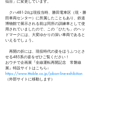
仙台」に変更しています。
　クハ481-26は現役当時、勝田電車区（現・勝
田車両センター）に所属したこともあり、鉄道
博物館で展示される前は同所の訓練車として使
用されていましたので、この「ひたち」のヘッ
ドマークには、大変ゆかりの深い車両であると
いえるでしょう。
　再開の折には、現役時代の姿をほうふつとさ
せる485系の姿をぜひご覧ください！
おウチで企画展『全線運転再開記念　常磐線
展』特設サイトはこちら↓
https://www.tttable.co.jp/joban-line-exhibition
（外部サイトに移動します）