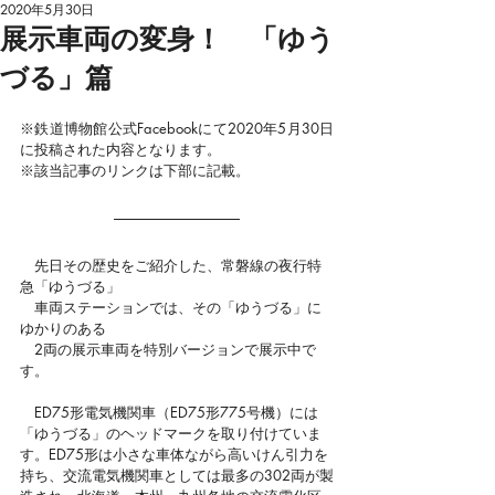
2020年5月30日
展示車両の変身！ 「ゆう
づる」篇
※鉄道博物館公式
Facebookにて2020年5月30日
に投稿された内容となります。
※該当記事のリンクは下部に記載。
　先日その歴史をご紹介した、常磐線の夜行特
急「ゆうづる」
　車両ステーションでは、その「ゆうづる」に
ゆかりのある
　2両の展示車両を特別バージョンで展示中で
す。
　ED75形電気機関車（ED75形775号機）には
「ゆうづる」のヘッドマークを取り付けていま
す。ED75形は小さな車体ながら高いけん引力を
持ち、交流電気機関車としては最多の302両が製