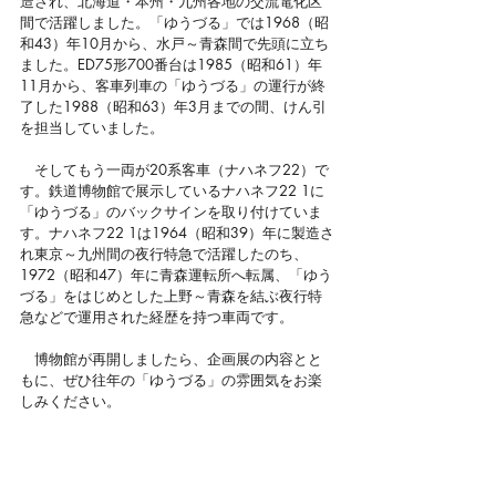
造され、北海道・本州・九州各地の交流電化区
間で活躍しました。「ゆうづる」では1968（昭
和43）年10月から、水戸～青森間で先頭に立ち
ました。ED75形700番台は1985（昭和61）年
11月から、客車列車の「ゆうづる」の運行が終
了した1988（昭和63）年3月までの間、けん引
を担当していました。
　そしてもう一両が20系客車（ナハネフ22）で
す。鉄道博物館で展示しているナハネフ22 1に
「ゆうづる」のバックサインを取り付けていま
す。ナハネフ22 1は1964（昭和39）年に製造さ
れ東京～九州間の夜行特急で活躍したのち、
1972（昭和47）年に青森運転所へ転属、「ゆう
づる」をはじめとした上野～青森を結ぶ夜行特
急などで運用された経歴を持つ車両です。
　博物館が再開しましたら、企画展の内容とと
もに、ぜひ往年の「ゆうづる」の雰囲気をお楽
しみください。