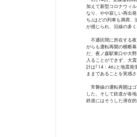
加えて新型コロナウィルス
なり、やや寂しい再出発
ち｣はどの列車も満席、
が感じられ、沿線の多く
　不通区間に所在する夜
がらも運転再開の横断幕
だ、夜ノ森駅東口や大野
入ることができず、大震
計は｢14：46｣と地
ままであることを実感さ
　常磐線の運転再開はゴ
した。そして鉄道が各地
鉄道にはそうした潜在的