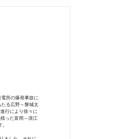
発電所の爆発事故に
あたる広野～磐城太
の進行により徐々に
に残った富岡～浪江
す。
なりました。それに