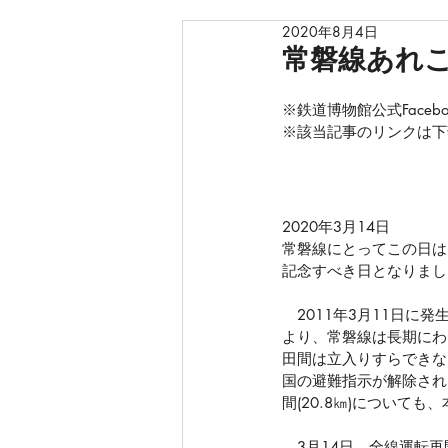
2020年8月4日
常磐線あれこれ
※鉄道博物館公式
Fac
※該当記事のリンクは下
2020年3月14日
常磐線にとってこの日は
記念すべき日となりまし
　2011年3月11日
より、常磐線は長期にわ
田間は立入りすらできな
国の避難指示が解除され
間(20.8㎞)について
　3月14日、全線運転