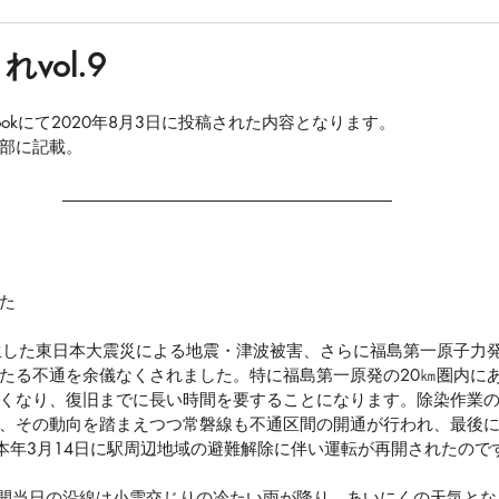
vol.9
ebookにて2020年8月3日に投稿された内容となります。
部に記載。
た
に発生した東日本大震災による地震・津波被害、さらに福島第一原子力
たる不通を余儀なくされました。特に福島第一原発の20㎞圏内に
くなり、復旧までに長い時間を要することになります。除染作業
、その動向を踏まえつつ常磐線も不通区間の開通が行われ、最後
も、本年3月14日に駅周辺地域の避難解除に伴い運転が再開されたので
再開当日の沿線は小雪交じりの冷たい雨が降り、あいにくの天気と