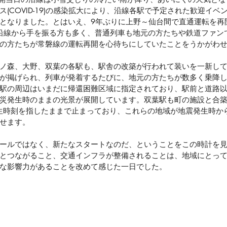
(COVID-19)の感染拡大により、沿線各駅で予定された歓迎イベ
となりました。とはいえ、9年ぶりに上野～仙台間で直通運転を再
沿線から手を振る方も多く、普通列車も地元の方たちや鉄道ファン
の方たちが常磐線の運転再開を心待ちにしていたことをうかがわ
ノ森、大野、双葉の各駅も、駅舎の改築が行われて装いを一新し
が掲げられ、列車が発着するたびに、地元の方たちが数多く乗降
駅の周辺はいまだに帰還困難区域に指定されており、駅前と道路
災発生時のままの光景が展開しています。双葉駅も町の施設と合
震発生時刻を指したままで止まっており、これらの地域が地震発生時か
せます。
ールではなく、新たなスタートなのだ、ということをこの時計を
とつながること、交通インフラが整備されることは、地域にとっ
な影響力があることを改めて感じた一日でした。