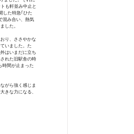
ントも軒並み中止と
開した特急｢ひた
で混み合い、熱気
せました。
ており、ささやかな
していました。た
以外はいまだに立ち
築された旧駅舎の時
ら時間が止まった
見ながら強く感じま
て大きな力になる、