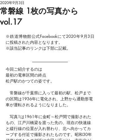
2020年9月3日
常磐線 1枚の写真から
vol.17
※鉄道博物館公式
Facebookにて2020年9月3日
に投稿された内容となります。
※該当記事のリンクは下部に記載。
今回ご紹介するのは
最初の電車区間の終点
松戸駅のかつての姿です。
　常磐線が千葉県に入って最初の駅、松戸まで
の区間は1936年に電化され、上野から通勤形電
車が運転されるようになりました。
　写真1は1961年に金町～松戸間で撮影された
もの、江戸川橋梁を渡った先の、現在の快速線
と緩行線の位置が入れ替わり、北へ向かってカ
ーブする付近で撮影されたものです。昭和30年