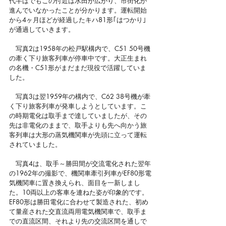
代半ばでもこの付近は水田が広がり、市街化が
進んでいなかったことが分かります。運転開始
から4ヶ月ほどが経過したキハ81形｢はつかり｣
が通過していきます。
　写真2は1958年の松戸駅構内で、C51 50号機
の牽く下り旅客列車が停車中です。大正生まれ
の名機・C51形がまだまだ現役で活躍していま
した。
　写真3は翌1959年の構内で、C62 38号機が牽
く下り旅客列車が発車しようとしています。こ
の時期電化は取手まで達していましたが、その
先は非電化のままで、取手よりも先へ向かう旅
客列車は大形の蒸気機関車が先頭に立って運転
されていました。
　写真4は、取手～勝田間が交流電化された翌年
の1962年の撮影で、機関車牽引列車がEF80形電
気機関車に置き換えられ、面目を一新しまし
た。10両以上の客車を連ねた姿が印象的です。
EF80形は勝田電化に合わせて製造された、初め
て量産された交直流両用電気機関車で、取手ま
での直流区間、それより先の交流区間を通しで