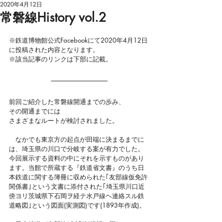
2020年4月12日
常磐線History vol.2
※鉄道博物館公式
Facebookにて2020年4月12日
に投稿された内容となります。
※該当記事のリンクは下部に記載。
前回ご紹介した常磐線開通までの歩み、
その開通までには
さまざまなルートが検討されました。
　なかでも東京方の起点が田端に決まるまでに
は、埼玉県の川口で分岐する案が有力でした。
今回展示する資料の中にそれを示すものがあり
ます。当館で所蔵する『鉄道省文書』のうち日
本鉄道に関する簿冊に収められた｢友部線仮免許
関係書｣という文書に添付された｢埼玉県川口近
傍ヨリ茨城県下石岡ヲ経テ水戸線ヘ連絡スル鉄
道略図｣という図面(実測図)です(1893年作成)。