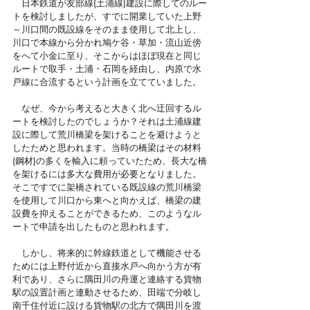
　日本鉄道が友部線(土浦線)建設に際してのルー
トを検討しましたが、すでに開業していた上野
～川口間の既設線をそのまま使用して北上し、
川口で本線から分かれ鳩ケ谷・草加・流山近傍
をへて小金に至り、そこからはほぼ現在と同じ
ルートで取手・土浦・石岡を経由し、内原で水
戸線に合流するという計画を立てていました。
　なぜ、今から考えると大きく北へ迂回するル
ートを検討したのでしょうか？それは土浦線建
設に際して荒川橋梁を架けることを避けようと
したためと思われます。当時の橋梁はその材料
(鋼材)の多くを輸入に頼っていたため、長大な橋
を架けるには多大な費用が必要となりました。
そこですでに架橋されている既設線の荒川橋梁
を使用して川口から東へと向かえば、橋梁の建
設費を抑えることができるため、このようなル
ートで申請を出したものと思われます。
　しかし、将来的に幹線鉄道として機能させる
ためには上野付近から直接水戸へ向かう方が有
利であり、さらに隅田川の舟運と連絡する貨物
駅の設置計画と連動させるため、田端で分岐し
南千住付近に設ける貨物駅の北方で隅田川を渡