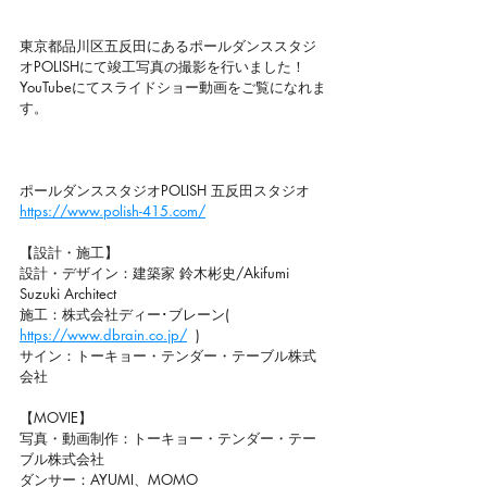
東京都品川区五反田にあるポールダンススタジ
オPOLISHにて竣工写真の撮影を行いました！
YouTubeにてスライドショー動画をご覧になれま
す。
ポールダンススタジオPOLISH 五反田スタジオ　
https://www.polish-415.com/
【設計・施工】 
設計・デザイン：建築家 鈴木彬史/Akifumi 
Suzuki Architect
施工：株式会社ディー･ブレーン( 
https://www.dbrain.co.jp/
  )
サイン：トーキョー・テンダー・テーブル株式
会社
【MOVIE】 
写真・動画制作：トーキョー・テンダー・テー
ブル株式会社
ダンサー：AYUMI、MOMO