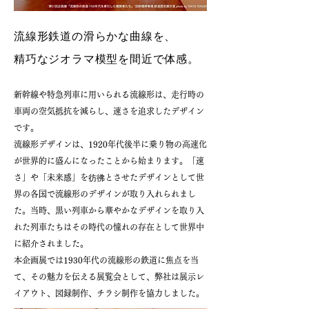
流線形鉄道の滑らかな曲線を、
精巧なジオラマ模型を間近で体感。
新幹線や特急列車に用いられる流線形は、走行時の
車両の空気抵抗を減らし、速さを追求したデザイン
です。
流線形デザインは、1920年代後半に乗り物の高速化
が世界的に盛んになったことから始まります。「速
さ」や「未来感」を彷彿とさせたデザインとして世
界の各国で流線形のデザインが取り入れられまし
た。当時、黒い列車から華やかなデザインを取り入
れた列車たちはその時代の憧れの存在として世界中
に紹介されました。
本企画展では1930年代の流線形の鉄道に焦点を当
て、その魅力を伝える展覧会として、弊社は展示レ
イアウト、図録制作、チラシ制作を協力しました。