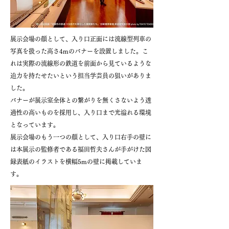
展示会場の顔として、入り口正面には流線型列車の
写真を扱った高さ4mのバナーを設置しました。こ
れは実際の流線形の鉄道を前面から見ているような
迫力を持たせたいという担当学芸員の狙いがありま
した。
バナーが展示室全体との繋がりを無くさないよう透
過性の高いものを採用し、入り口まで光溢れる環境
となっています。
展示会場のもう一つの顔として、入り口右手の壁に
は本展示の監修者である福田哲夫さんが手がけた図
録表紙のイラストを横幅5mの壁に掲載していま
す。