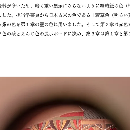
の資料が多いため、暗く重い展示にならないように経時紙の色（
ました。担当学芸員から日本古来の色である「若草色（明るい
ム系の色を第１章の壁の色に用いました。そして第２章は赤色
ク色の壁とえんじ色の展示ボードに決め、第３章は第１章と第
。