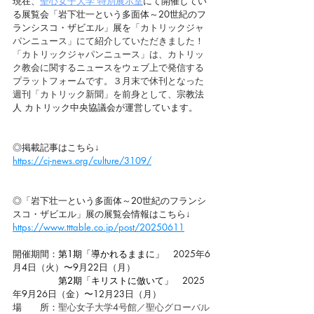
現在、
聖心女子大学 特別展示室
にて開催してい
る展覧会
「岩下壮一という多面体～20世紀のフ
ランシスコ・ザビエル」
展を
「カトリックジャ
パンニュース」にて紹介していただきました！
「カトリックジャパンニュース」は、カトリッ
ク教会に関するニュースをウェブ上で発信する
プラットフォームです。３月末で休刊となった
週刊「カトリック新聞」を前身として、
宗教法
人 カトリック中央協議会が運営しています。
◎掲載記事はこちら↓
https://cj-news.org/culture/3109/
◎
「岩下壮一という多面体～20世紀のフランシ
スコ・ザビエル」
展の展覧会情報はこちら↓
https://www.tttable.co.jp/post/20250611
開催期間：
第1期「導かれるままに」　
2025年
6
月4日（火）〜9月22日（月）
第2期「キリストに倣いて」　
2025
年
9月26日（金）〜12月23日（月）
場　　所：
聖心女子大学4号館／聖心グローバル