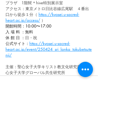
プラザ　1階BE＊hive特別展示室
アクセス：東京メトロ日比谷線広尾駅　４番出
口から徒歩１分（ 
https://kyosei.u-sacred-
heart.ac.jp/access/
 ）
開館時間：
10:00〜17:00
入 場 料 ：無料
休 館 日 ：
日・祝
公式サイト：
https://kyosei.u-sacred-
heart.ac.jp/event/250424_sri_lanka_tokubetsute
nji/
主催：聖心女子大学キリスト教文化研究所　聖
心女子大学グローバル共生研究所