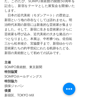
た。このたび、SOMPO美術館の開館50周年を
記念し、新宿をテーマとした展覧会を開催いた
します。
　日本の近代美術（モダンアート）の歴史は、
新宿という地の存在なくしては語れません。明
治時代末期の新宿には新進的な芸術家が集まり
ました。そして、新宿に生きる芸術家がさらに
芸術家を呼び込み、近代美術の大きな拠点の一
つとなりました。本展は、中村彝つね、佐伯祐
三から松本竣介、宮脇愛子まで、新宿ゆかりの
芸術家たちの約半世紀にわたる軌跡をたどる、
新宿の美術館として初めての試みです。
主催
SOMPO美術館、東京新聞
特別協賛
SOMPOホールディングス
特別協力
損保ジャパン
後援
新宿区、TOKYO MX