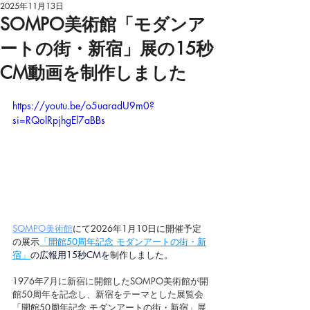
2025年11月13日
SOMPO美術館「モダンア
ートの街・新宿」展の15秒
CM動画を制作しました
https://youtu.be/o5uaradU9m0?
si=RQolRpjhgEl7aBBs
SOMPO美術館
にて2026年1月10日に開催予定
の展示
「
開館50周年記念 モダンアートの街・新
宿
」
の広報用15秒CMを
制作しました。
1976年7月に新宿に開館したSOMPO美術館が開
館50周年を記念し、新宿をテーマとした展覧会
「
開館50周年記念 モダンアートの街・新宿
」展