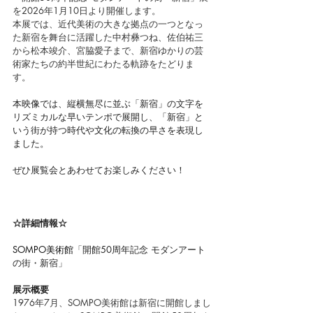
を2026年1月10日より開催します。
本展では、近代美術の大きな拠点の一つとなっ
た新宿を舞台に活躍した中村彝つね、佐伯祐三
から松本竣介、宮脇愛子まで、新宿ゆかりの芸
術家たちの約半世紀にわたる軌跡をたどりま
す。
本映像では、縦横無尽に並ぶ「新宿」の文字を
リズミカルな早いテンポで展開し、「新宿」と
いう街が持つ時代や文化の転換の早さを表現し
ました。
ぜひ展覧会とあわせてお楽しみください！
☆詳細情報☆
SOMPO美術館
「
開館50周年記念 モダンアート
の街・新宿
」
展示概要
1976年7月、SOMPO美術館は新宿に開館しまし