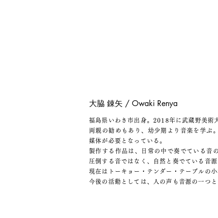
​大脇 錬矢 / Owaki Renya
福島県いわき市出身。2018年に武蔵野美
両親の勧めもあり、幼少期より音楽を学ぶ
媒体が必要となっている。
製作する作品は、日常の中で奏でている音
圧倒する音ではなく、自然と奏でている音源
現在はトーキョー・テンダー・テーブルの小
今後の活動としては、人の声も音源の一つと