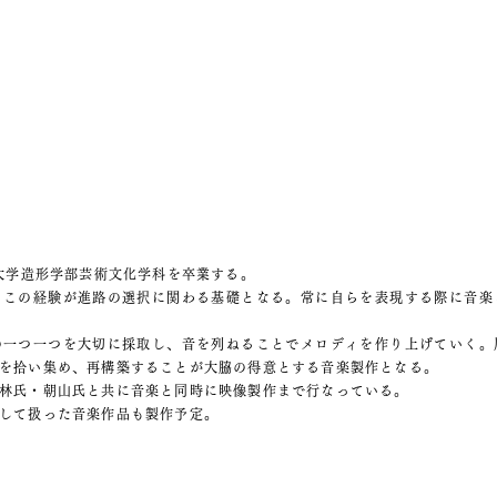
術大学造形学部芸術文化学科を卒業する。
。この経験が進路の選択に関わる基礎となる。常に自らを表現する際に音楽
の一つ一つを大切に採取し、音を列ねることでメロディを作り上げていく。
を拾い集め、再構築することが大脇の得意とする音楽製作となる。
林氏・朝山氏と共に音楽と同時に映像製作まで行なっている。
して扱った音楽作品も製作予定。