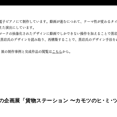
電子ピアノにて制作しています。動画が進むにつれて、テーマ性が変わるタ
えた演出にしています。
マークの抽象化されたデザインに動画でしかできない操作を加えることで黒
た。黒岩氏のデザインを読み取り、再構築することで、黒岩氏のデザイン手法
美」展の制作事例と完成作品の閲覧は
こちら
から。
秋の企画展「貨物ステーション 〜カモツのヒ･ミ･