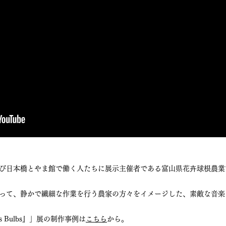
び日本橋とやま館で働く人たちに展示主催者である富山県花卉球根農業
って、静かで繊細な作業を行う農家の方々をイメージした、素敵な音楽
 Bulbs』」展の制作事例は
こちら
から。